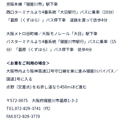
京阪本線「寝屋川市」駅下車
西口ターミナルより4番系統「大日駅行」バスに乗車（10分）
「葛原（くずはら）」バス停下車 道路を渡って徒歩4分
大阪メトロ谷町線／大阪モノレール「大日」駅下車
バスターミナルより4番系統「寝屋川市駅行」バスに乗車（15
分）「葛原（くずはら）」バス停下車 徒歩4分
＜お車をご利用の場合＞
大阪市内より阪神高速12号守口線を東に進み寝屋川バイパス／
国道1号に入る
点野（交差点) を右折し道なり450ｍほど進む
〒572-0075 大阪府寝屋川市葛原1-3-2
TEL.072-829-3741（代）
FAX.072-829-3770