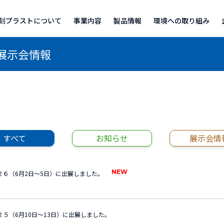
刻プラストについて
事業内容
製品情報
環境への取り組み
軟包装
包装システム
コーティング製品
企画・受注・生産の流れ(軟包装)
生産部門(設備)のご紹介
品質管理
導入事例
よくあるご質問
分野から探す
機能から探す
キーワードから探す
環境方針
環境対応包装
トッ
企業
沿革
事業
展示会情報
すべて
お知らせ
展示会情
０２６（6月2日～5日）に出展しました。
０２５（6月10日～13日）に出展しました。